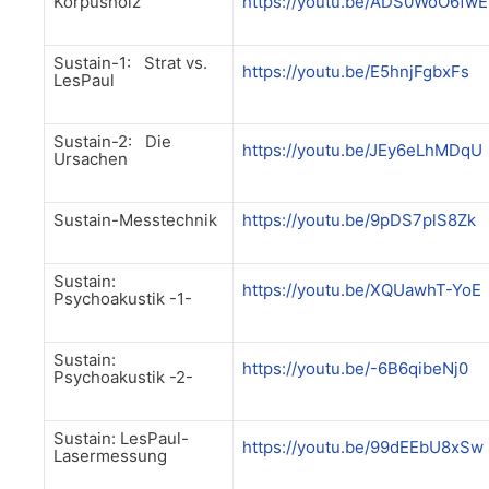
Korpusholz
https://youtu.be/ADS0WoO6fwE
Sustain-1: Strat vs.
https://youtu.be/E5hnjFgbxFs
LesPaul
Sustain-2: Die
https://youtu.be/JEy6eLhMDqU
Ursachen
Sustain-Messtechnik
https://youtu.be/9pDS7plS8Zk
Sustain:
https://youtu.be/XQUawhT-YoE
Psychoakustik -1-
Sustain:
https://youtu.be/-6B6qibeNj0
Psychoakustik -2-
Sustain: LesPaul-
https://youtu.be/99dEEbU8xSw
Lasermessung