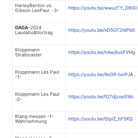
HarleyBenton vs.
https://youtu.be/wwuzTY_DB00
Gibson LesPaul -3-
DAGA-
2024
https://youtu.be/xD5O72tdPb0
Laudatio&Vortrag
Kloppmann
https://youtu.be/hAwj8ucFVHg
Stratocaster
Kloppmann Les Paul
https://youtu.be/9sG9-boiPJA
-1-
Kloppmann Les Paul
https://youtu.be/fGTdjzoeSWc
-2-
Klang messen -1-
https://youtu.be/lDplZ_hF5KQ
Wahrnehmung