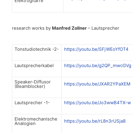
Elektrogitarre
research works by
Manfred Zollner
– Lautsprecher
Tonstudiotechnik -2-
https://youtu.be/SFjWEoYfOT4
Lautsprecherkabel
https://youtu.be/g2QP_mwcGVg
Speaker-Diffusor
https://youtu.be/JXAR2YPaXEM
(Beamblocker)
Lautsprecher -1-
https://youtu.be/Jo3wwB4TX-w
Elektromechanische
https://youtu.be/rL8n3rUSja8
Analogien