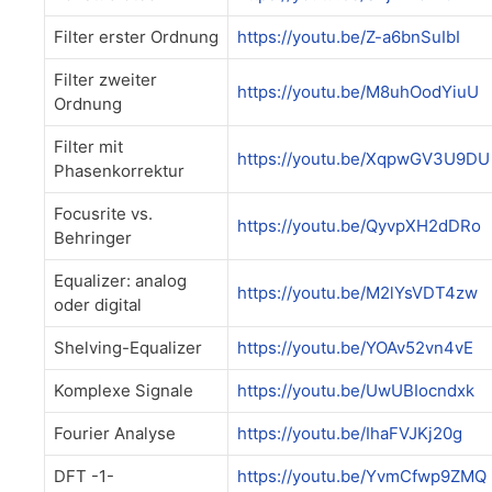
Filter erster Ordnung
https://youtu.be/Z-a6bnSuIbI
Filter zweiter
https://youtu.be/M8uhOodYiuU
Ordnung
Filter mit
https://youtu.be/XqpwGV3U9DU
Phasenkorrektur
Focusrite vs.
https://youtu.be/QyvpXH2dDRo
Behringer
Equalizer: analog
https://youtu.be/M2lYsVDT4zw
oder digital
Shelving-Equalizer
https://youtu.be/YOAv52vn4vE
Komplexe Signale
https://youtu.be/UwUBIocndxk
Fourier Analyse
https://youtu.be/IhaFVJKj20g
DFT -1-
https://youtu.be/YvmCfwp9ZMQ