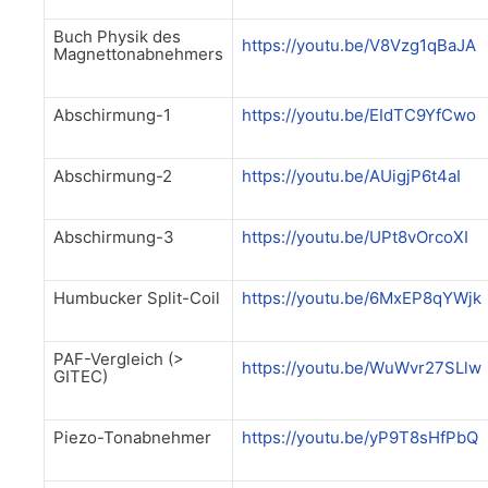
Buch Physik des
https://youtu.be/V8Vzg1qBaJA
Magnettonabnehmers
Abschirmung-1
https://youtu.be/EIdTC9YfCwo
Abschirmung-2
https://youtu.be/AUigjP6t4aI
Abschirmung-3
https://youtu.be/UPt8vOrcoXI
Humbucker Split-Coil
https://youtu.be/6MxEP8qYWjk
PAF-Vergleich (>
https://youtu.be/WuWvr27SLlw
GITEC)
Piezo-Tonabnehmer
https://youtu.be/yP9T8sHfPbQ