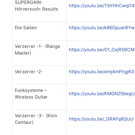
SUPERGAIN-
https://youtu.be/TbYHhCwql14
Hörversuch: Results
Die Saiten
https://youtu.be/k86OpuarBYw
Verzerrer -1- (Range
https://youtu.be/O1_OxjR5BCM
Master)
Verzerrer -2-
https://youtu.be/emjAmFhgjK0
Funksysteme –
https://youtu.be/KMGNZ0beg
Wireless Guitar
Verzerrer -3- (Klon
https://youtu.be/_GRAFq6QUcI
Centaur)