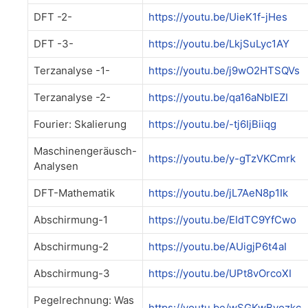
DFT -2-
https://youtu.be/UieK1f-jHes
DFT -3-
https://youtu.be/LkjSuLyc1AY
Terzanalyse -1-
https://youtu.be/j9wO2HTSQVs
Terzanalyse -2-
https://youtu.be/qa16aNbIEZI
Fourier: Skalierung
https://youtu.be/-tj6IjBiiqg
Maschinengeräusch-
https://youtu.be/y-gTzVKCmrk
Analysen
DFT-Mathematik
https://youtu.be/jL7AeN8p1Ik
Abschirmung-1
https://youtu.be/EIdTC9YfCwo
Abschirmung-2
https://youtu.be/AUigjP6t4aI
Abschirmung-3
https://youtu.be/UPt8vOrcoXI
Pegelrechnung: Was
https://youtu.be/wSGKwBvozkc