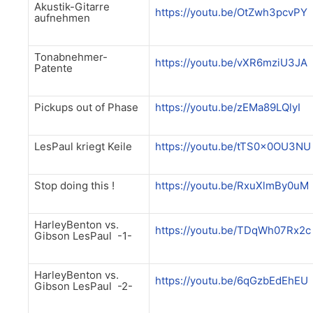
Akustik-Gitarre
https://youtu.be/OtZwh3pcvPY
aufnehmen
Tonabnehmer-
https://youtu.be/vXR6mziU3JA
Patente
Pickups out of Phase
https://youtu.be/zEMa89LQlyI
LesPaul kriegt Keile
https://youtu.be/tTS0x0OU3NU
Stop doing this !
https://youtu.be/RxuXlmBy0uM
HarleyBenton vs.
https://youtu.be/TDqWh07Rx2c
Gibson LesPaul -1-
HarleyBenton vs.
https://youtu.be/6qGzbEdEhEU
Gibson LesPaul -2-